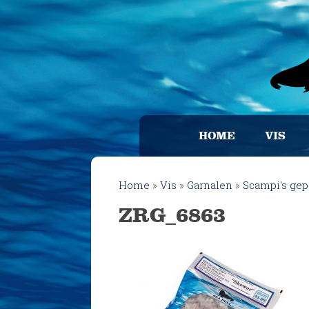
HOME
VIS
Home
»
Vis
»
Garnalen
»
Scampi's gep
ZRG_6863