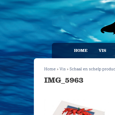
HOME
VIS
Home
»
Vis
»
Schaal en schelp produ
IMG_5963