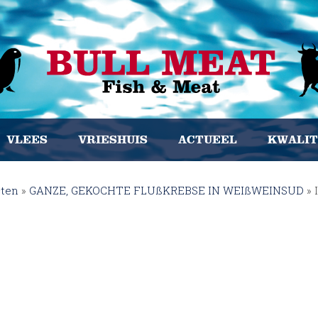
VLEES
VRIESHUIS
ACTUEEL
KWALIT
cten
»
GANZE, GEKOCHTE FLUßKREBSE IN WEIßWEINSUD
»