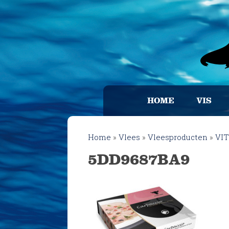
HOME
VIS
Home
»
Vlees
»
Vleesproducten
»
VI
5DD9687BA9