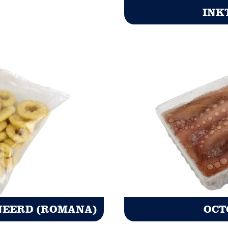
INK
NEERD (ROMANA)
OCT