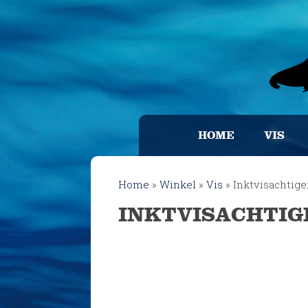
HOME
VIS
Home
»
Winkel
»
Vis
»
Inktvisachtig
INKTVISACHTIG